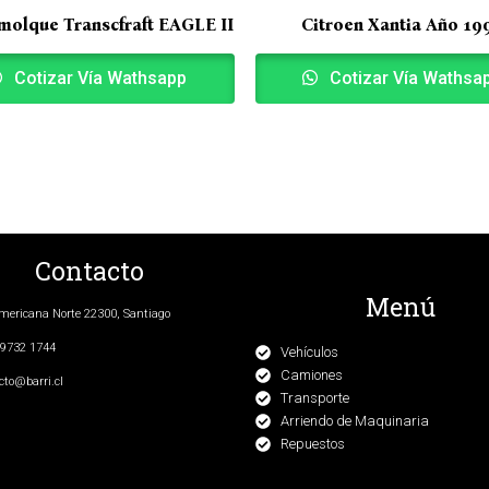
molque Transcfraft EAGLE II
Citroen Xantia Año 19
Cotizar Vía Wathsapp
Cotizar Vía Wathsa
Contacto
Menú
ericana Norte 22300, Santiago
9732 1744
Vehículos
Camiones
cto@barri.cl
Transporte
Arriendo de Maquinaria
Repuestos