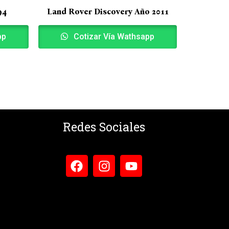
94
Land Rover Discovery Año 2011
pp
Cotizar Vía Wathsapp
Redes Sociales
F
I
Y
a
n
o
c
s
u
e
t
t
b
a
u
o
g
b
o
r
e