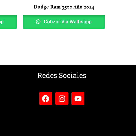
Dodge Ram 3500 Año 2014
pp
Cotizar Vía Wathsapp
Redes Sociales
F
I
Y
a
n
o
c
s
u
e
t
t
b
a
u
o
g
b
o
r
e