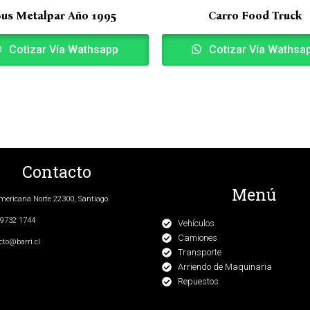
us Metalpar Año 1995
Carro Food Truck
Cotizar Vía Wathsapp
Cotizar Vía Wathsa
Contacto
Menú
ericana Norte 22300, Santiago
9732 1744
Vehículos
Camiones
cto@barri.cl
Transporte
Arriendo de Maquinaria
Repuestos