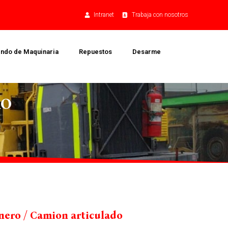
Intranet
Trabaja con nosotros
endo de Maquinaria
Repuestos
Desarme
RO
nero / Camion articulado