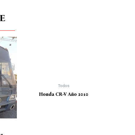
E
Todos
Honda CR-V Año 2010
95