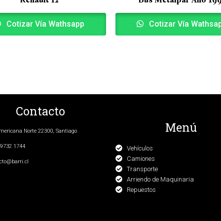
Cotizar Vía Wathsapp
Cotizar Vía Wathsa
Contacto
Menú
ericana Norte 22300, Santiago
9732 1744
Vehículos
Camiones
cto@barri.cl
Transporte
Arriendo de Maquinaria
Repuestos