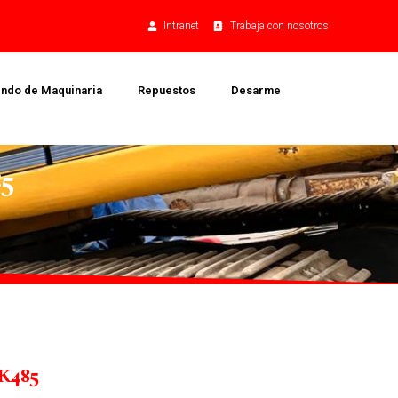
Intranet
Trabaja con nosotros
endo de Maquinaria
Repuestos
Desarme
5
SK485