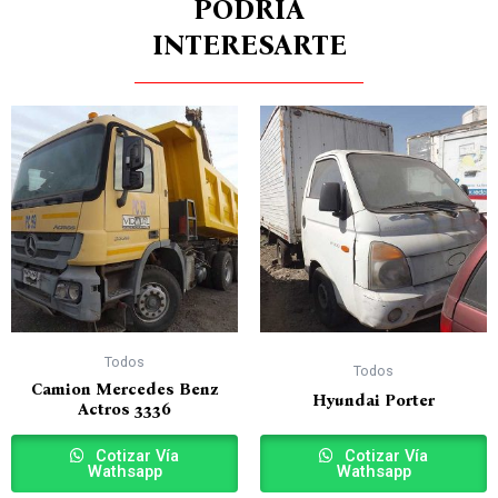
PODRÍA
INTERESARTE
Todos
Todos
Camion Mercedes Benz
Hyundai Porter
Actros 3336
Cotizar Vía
Cotizar Vía
Wathsapp
Wathsapp