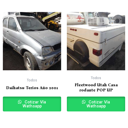
Todos
Todos
Fleetwood Utah Casa
Daihatsu Terios Año 2001
rodante POP UP
Cotizar Vía
Cotizar Vía
Wathsapp
Wathsapp